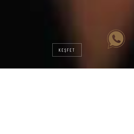
KEŞFET
HUKUK DANIŞMANLIĞI | İÇ VE DIŞ